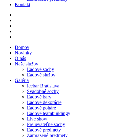
Kontakt
Domov
Novinky
O nás
Naše služby
Ľadové sochy
Ľadové služby
Galéria
Icebar Bratislava
Svadobné sochy
Ľadové bary
Ľadové dekorácie
Ľadové poháre
Ľadové teambuildingy
Live show
Prelievateľné sochy
Ľadové predmety
Zamrazené predmety