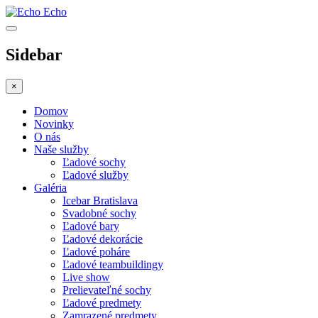
Echo
Sidebar
×
Domov
Novinky
O nás
Naše služby
Ľadové sochy
Ľadové služby
Galéria
Icebar Bratislava
Svadobné sochy
Ľadové bary
Ľadové dekorácie
Ľadové poháre
Ľadové teambuildingy
Live show
Prelievateľné sochy
Ľadové predmety
Zamrazené predmety