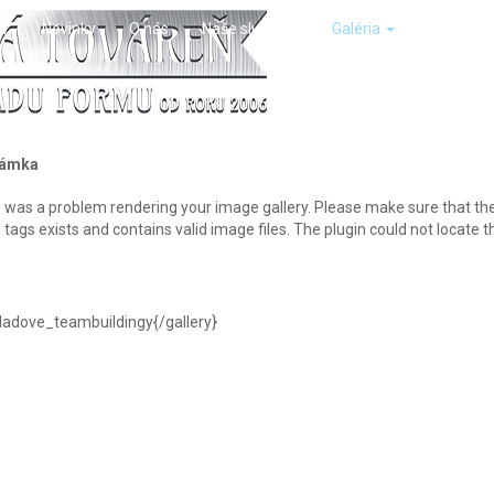
v
Novinky
O nás
Naše služby
Galéria
Kontakt
ámka
 was a problem rendering your image gallery. Please make sure that the 
 tags exists and contains valid image files. The plugin could not locat
}ladove_teambuildingy{/gallery}