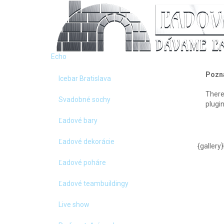
Domo
Echo
Pozn
Icebar Bratislava
There
Svadobné sochy
plugin
Ľadové bary
Ľadové dekorácie
{gallery
Ľadové poháre
Ľadové teambuildingy
Live show