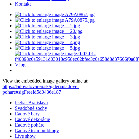
Kontakt
View the embedded image gallery online at:
https://ladovatovaren.sk/galeria/ladove-
pohare#sigFreeId5d0436e187
Icebar Bratislava
Svadobné sochy
Ľadové bary
Ľadové dekorácie
Ľadové poháre
Ľadové teambuildingy
Live show