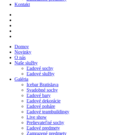
Kontakt
Domov
Novinky
O nás
Naše služby
Ľadové sochy
Ľadové služby
Galéria
Icebar Bratislava
Svadobné sochy
Ľadové bary
Ľadové dekorácie
Ľadové poháre
Ľadové teambuildingy
Live show
Prelievateľné sochy
Ľadové predmety
Zamrazené predmety