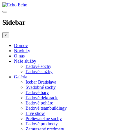
Echo
Sidebar
×
Domov
Novinky
O nás
Naše služby
Ľadové sochy
Ľadové služby
Galéria
Icebar Bratislava
Svadobné sochy
Ľadové bary
Ľadové dekorácie
Ľadové poháre
Ľadové teambuildingy
Live show
Prelievateľné sochy
Ľadové predmety
Zamrazené predmety