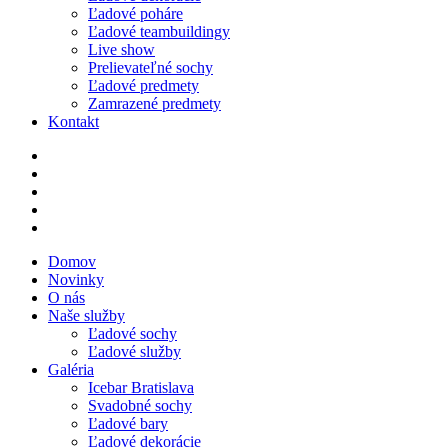
Ľadové poháre
Ľadové teambuildingy
Live show
Prelievateľné sochy
Ľadové predmety
Zamrazené predmety
Kontakt
Domov
Novinky
O nás
Naše služby
Ľadové sochy
Ľadové služby
Galéria
Icebar Bratislava
Svadobné sochy
Ľadové bary
Ľadové dekorácie