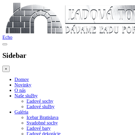
Echo
Sidebar
×
Domov
Novinky
O nás
Naše služby
Ľadové sochy
Ľadové služby
Galéria
Icebar Bratislava
Svadobné sochy
Ľadové bary
Ľadové dekorácie